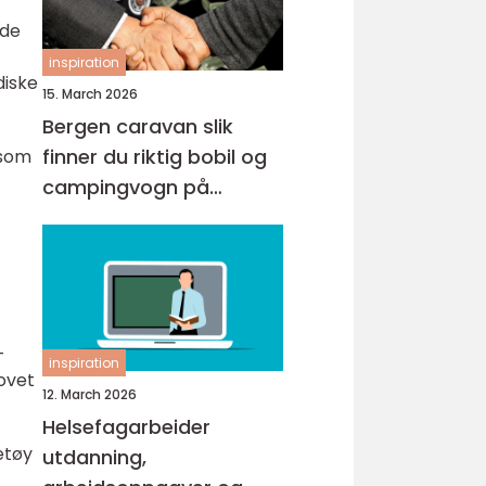
 de
inspiration
diske
15. March 2026
Bergen caravan slik
finner du riktig bobil og
 som
campingvogn på
vestlandet
-
inspiration
hovet
12. March 2026
Helsefagarbeider
etøy
utdanning,