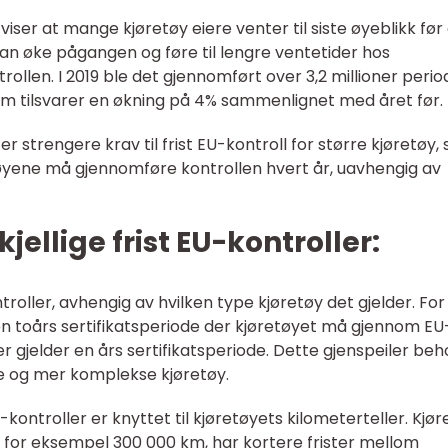
 viser at mange kjøretøy eiere venter til siste øyeblikk før
an øke pågangen og føre til lengre ventetider hos
llen. I 2019 ble det gjennomført over 3,2 millioner perio
som tilsvarer en økning på 4% sammenlignet med året før.
r strengere krav til frist EU-kontroll for større kjøretøy,
etøyene må gjennomføre kontrollen hvert år, uavhengig av
jellige frist EU-kontroller:
ntroller, avhengig av hvilken type kjøretøy det gjelder. For
 en toårs sertifikatsperiode der kjøretøyet må gjennom EU
er gjelder en års sertifikatsperiode. Dette gjenspeiler be
re og mer komplekse kjøretøy.
-kontroller er knyttet til kjøretøyets kilometerteller. Kjør
 for eksempel 300 000 km, har kortere frister mellom