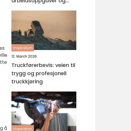
arbeidsoppgaver og
muligheter
ges
inspiration
ille
12. March 2026
ette
Truckførerbevis: veien til
trygg og profesjonell
truckkjøring
ig å
inspiration