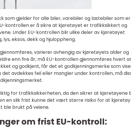
k som gjelder for alle biler, varebiler og lastebiler som er
-kontrollen er å sikre at kjøretøyet er trafikksikkert og
ene. Under EU-kontrollen blir ulike deler av kjøretøyet
g, lys, eksos, dekk og hjuloppheng.
 gjennomføres, varierer avhengig av kjøretøyets alder og
 eldre enn fire år, må EU-kontrollen gjennomføres hvert 
sjekket og godkjent, får det et godkjenningsmerke som vise
is det avdekkes feil eller mangler under kontrollen, må dis
odkjenningsmerket.
iktig for trafikksikkerheten, da den sikrer at kjøretøyene b
ten en slik frist kunne det vært større risiko for at kjøret
tt ble brukt på veiene.
nger om frist EU-kontroll: