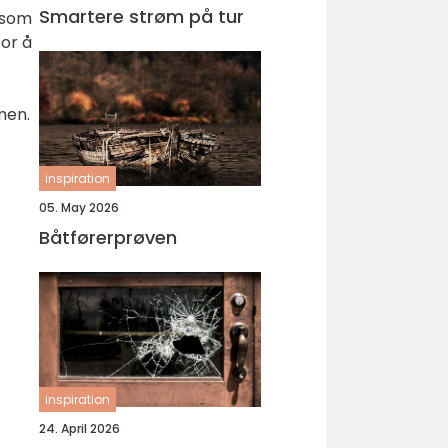
Smartere strøm på tur
l som
for å
men.
inspiration
05. May 2026
Båtførerprøven
inspiration
24. April 2026