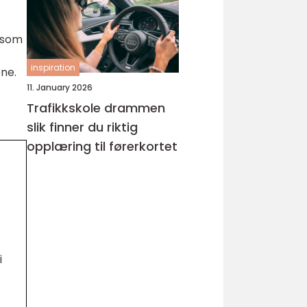
e som
inspiration
ene.
11. January 2026
Trafikkskole drammen
slik finner du riktig
opplæring til førerkortet
i