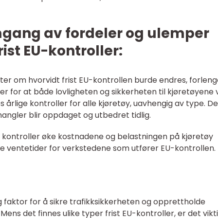
mgang av fordeler og ulemper
rist EU-kontroller:
ter om hvorvidt frist EU-kontrollen burde endres, forlen
r for at både lovligheten og sikkerheten til kjøretøyene v
 årlige kontroller for alle kjøretøy, uavhengig av type. D
r mangler blir oppdaget og utbedret tidlig.
 kontroller øke kostnadene og belastningen på kjøretøy
gre ventetider for verkstedene som utfører EU-kontrollen.
ig faktor for å sikre trafikksikkerheten og opprettholde
Mens det finnes ulike typer frist EU-kontroller, er det vikt