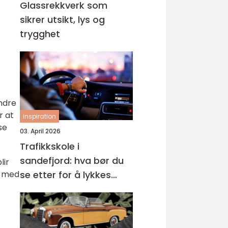
Glassrekkverk som
sikrer utsikt, lys og
trygghet
andre
r at
inspiration
se
03. April 2026
Trafikkskole i
sandefjord: hva bør du
lir
se etter for å lykkes
øy med
med førerkortet?