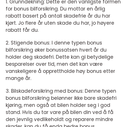
1. Grunndekning: Dette er den vanligste formen
for bonus bilforsikring. Du mottar en årlig
rabatt basert på antall skadefrie år du har
kjørt. Jo flere år uten skade du har, jo høyere
rabatt får du.
2. Stigende bonus: I denne typen bonus
bilforsikring øker bonussatsen hvert år du
holder deg skadefri. Dette kan gi betydelige
besparelser over tid, men det kan være
vanskeligere å opprettholde høy bonus etter
mange år.
3. Bilskadeforsikring med bonus: Denne typen
bonus bilforsikring belønner ikke bare skadefri
kjøring, men også at bilen holder seg i god
stand. Hvis du tar vare på bilen din ved å få
den jevnlig vedlikeholdt og reparere mindre
skader, kan du få enda bedre bonus.