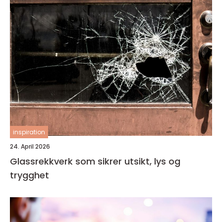
inspiration
24. April 2026
Glassrekkverk som sikrer utsikt, lys og
trygghet