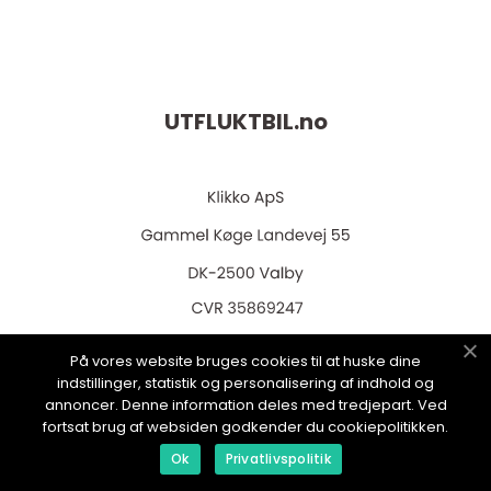
UTFLUKTBIL.
no
web:
www.klikko.dk
På vores website bruges cookies til at huske dine
indstillinger, statistik og personalisering af indhold og
annoncer. Denne information deles med tredjepart. Ved
fortsat brug af websiden godkender du cookiepolitikken.
Menu
Ok
Privatlivspolitik