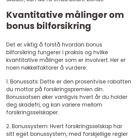
Kvantitative målinger om
bonus bilforsikring
Det er viktig å forstå hvordan bonus
bilforsikring fungerer i praksis og hvilke
kvantitative målinger som er involvert. Her er
noen nøkkelfaktorer å vurdere:
1. Bonussats: Dette er den prosentvise rabatten
du mottar på forsikringspremien din.
Bonussatsen øker vanligvis hvert år du holder
deg skadefri, og kan variere mellom
forsikringsselskaper.
2. Bonussystem: Hvert forsikringsselskap har
sitt eget bonussystem, med forskjellige regler