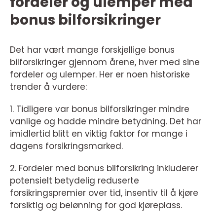
fordeler og ulemper med
bonus bilforsikringer
Det har vært mange forskjellige bonus
bilforsikringer gjennom årene, hver med sine
fordeler og ulemper. Her er noen historiske
trender å vurdere:
1. Tidligere var bonus bilforsikringer mindre
vanlige og hadde mindre betydning. Det har
imidlertid blitt en viktig faktor for mange i
dagens forsikringsmarked.
2. Fordeler med bonus bilforsikring inkluderer
potensielt betydelig reduserte
forsikringspremier over tid, insentiv til å kjøre
forsiktig og belønning for god kjøreplass.