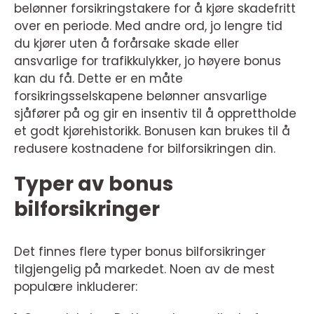
belønner forsikringstakere for å kjøre skadefritt
over en periode. Med andre ord, jo lengre tid
du kjører uten å forårsake skade eller
ansvarlige for trafikkulykker, jo høyere bonus
kan du få. Dette er en måte
forsikringsselskapene belønner ansvarlige
sjåfører på og gir en insentiv til å opprettholde
et godt kjørehistorikk. Bonusen kan brukes til å
redusere kostnadene for bilforsikringen din.
Typer av bonus
bilforsikringer
Det finnes flere typer bonus bilforsikringer
tilgjengelig på markedet. Noen av de mest
populære inkluderer: