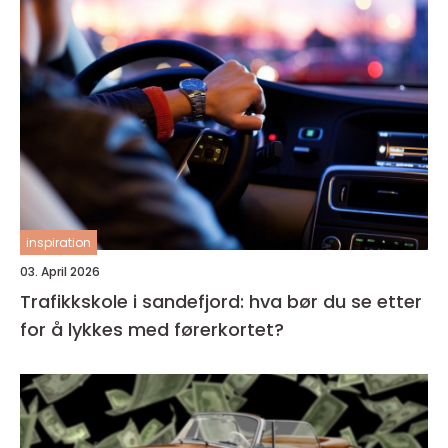
inspiration
03. April 2026
Trafikkskole i sandefjord: hva bør du se etter
for å lykkes med førerkortet?