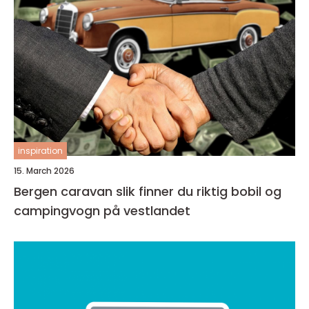
inspiration
15. March 2026
Bergen caravan slik finner du riktig bobil og
campingvogn på vestlandet