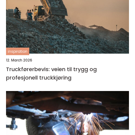
inspiration
12. March 2026
Truckførerbevis: veien til trygg og
profesjonell truckkjøring