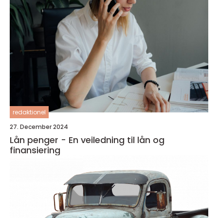
redaktionel
27. December 2024
Lån penger - En veiledning til lån og
finansiering