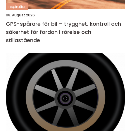
inspiration
08. August 2026
GPS-spårare för bil – trygghet, kontroll och
säkerhet för fordon i rörelse och
stillastående