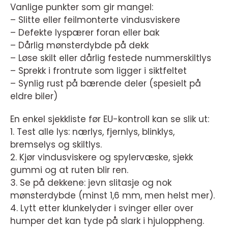
Vanlige punkter som gir mangel:
– Slitte eller feilmonterte vindusviskere
– Defekte lyspærer foran eller bak
– Dårlig mønsterdybde på dekk
– Løse skilt eller dårlig festede nummerskiltlys
– Sprekk i frontrute som ligger i siktfeltet
– Synlig rust på bærende deler (spesielt på
eldre biler)
En enkel sjekkliste før EU-kontroll kan se slik ut:
1. Test alle lys: nærlys, fjernlys, blinklys,
bremselys og skiltlys.
2. Kjør vindusviskere og spylervæske, sjekk
gummi og at ruten blir ren.
3. Se på dekkene: jevn slitasje og nok
mønsterdybde (minst 1,6 mm, men helst mer).
4. Lytt etter klunkelyder i svinger eller over
humper det kan tyde på slark i hjuloppheng.