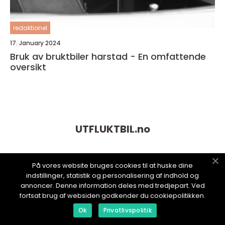
redaktionel
17. January 2024
Bruk av bruktbiler harstad - En omfattende
oversikt
UTFLUKTBIL.
no
På vores website bruges cookies til at huske dine
indstillinger, statistik og personalisering af indhold og
annoncer. Denne information deles med tredjepart. Ved
fortsat brug af websiden godkender du cookiepolitikken.
Ok
Privatlivspolitik