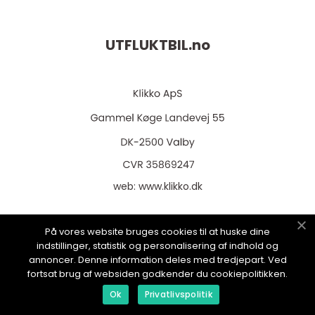
UTFLUKTBIL.
no
web:
www.klikko.dk
På vores website bruges cookies til at huske dine
indstillinger, statistik og personalisering af indhold og
Menu
annoncer. Denne information deles med tredjepart. Ved
fortsat brug af websiden godkender du cookiepolitikken.
Ok
Privatlivspolitik
Reklame